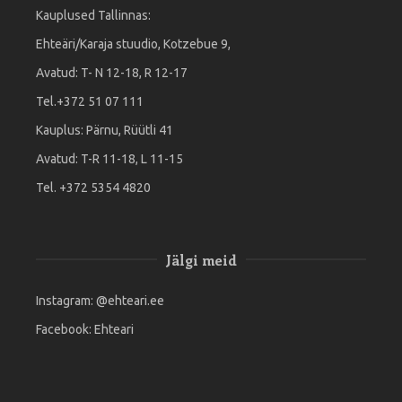
Kauplused Tallinnas:
Ehteäri/Karaja stuudio, Kotzebue 9,
Avatud: T- N 12-18, R 12-17
Tel.+372 51 07 111
Kauplus: Pärnu, Rüütli 41
Avatud: T-R 11-18, L 11-15
Tel. +372 5354 4820
Jälgi meid
Instagram:
@ehteari.ee
Facebook:
Ehteari