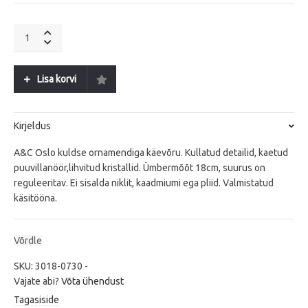
A&C
Oslo
Blowing
Ribbon
Lisa korvi
G
quantity
Kirjeldus
A&C Oslo kuldse ornamendiga käevõru. Kullatud detailid, kaetud
puuvillanöör,lihvitud kristallid. Ümbermõõt 18cm, suurus on
reguleeritav. Ei sisalda niklit, kaadmiumi ega pliid. Valmistatud
käsitööna.
Võrdle
SKU:
3018-0730
-
Vajate abi?
Võta ühendust
Tagasiside