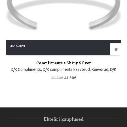
LISA KORVI
Compliments 2 Shiny Silver
D/K Compliments
,
D/K compliments käevõrud
,
Käevõrud
,
D/K
59.00
€
41.30
€
Ehteäri kauplused