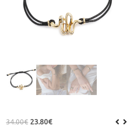
34.00
€
23.80
€