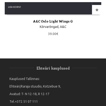
LISA KORVI
A&C Oslo Light Wings G
Kõrvarõngad
,
A&C
39.00
€
Ehteäri kauplused
Kauplused Tallinnas:
Ehteäri/Karaja stuudio, Kotzebue 9,
Avatud: T- N 12-18, R 12-17
Tel.+372 51 07 111