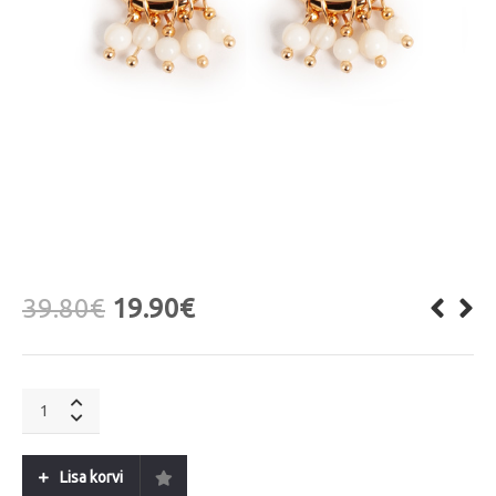
39.80
€
19.90
€
A&C
OSLO
Bohemian
Party
Lisa korvi
quantity