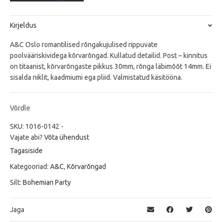
Kirjeldus
A&C Oslo romantilised rõngakujulised rippuvate
poolvääriskividega kõrvarõngad. Kullatud detailid. Post – kinnitus
on titaanist, kõrvarõngaste pikkus 30mm, rõnga läbimõõt 14mm. Ei
sisalda niklit, kaadmiumi ega pliid. Valmistatud käsitööna.
Võrdle
SKU:
1016-0142
-
Vajate abi?
Võta ühendust
Tagasiside
Kategooriad:
A&C
,
Kõrvarõngad
Silt:
Bohemian Party
Jaga