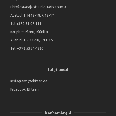
Ehteäri/Karaja stuudio, Kotzebue 9,
Avatud: T- N 12-18, R 12-17
Tel.+372 51 07 111
Kauplus: Pärnu, Rüütli 41
Avatud: T-R 11-18, L 11-15
Tel. +372 5354 4820
Jälgi meid
Instagram:
@ehteari.ee
Facebook:
Ehteari
Kaubamärgid