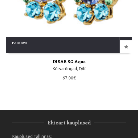
LISA KORVI
DISAR SG Aqua
Kõrvarõngad
,
D/K
67.00
€
Ehteäri kauplused
Kauplused Tallinnas: