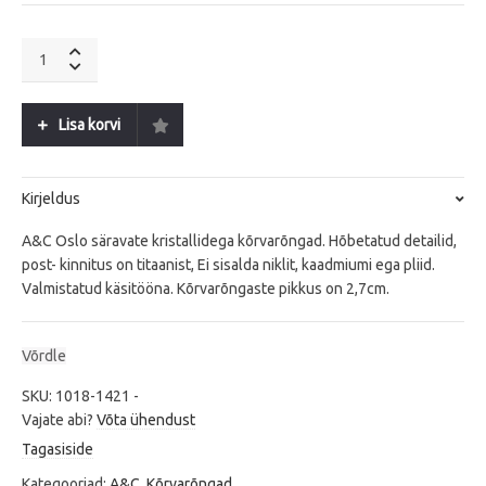
A&C
Oslo
Crease
S
Lisa korvi
quantity
Kirjeldus
A&C Oslo säravate kristallidega kõrvarõngad. Hõbetatud detailid,
post- kinnitus on titaanist, Ei sisalda niklit, kaadmiumi ega pliid.
Valmistatud käsitööna. Kõrvarõngaste pikkus on 2,7cm.
Võrdle
SKU:
1018-1421
-
Vajate abi?
Võta ühendust
Tagasiside
Kategooriad:
A&C
,
Kõrvarõngad