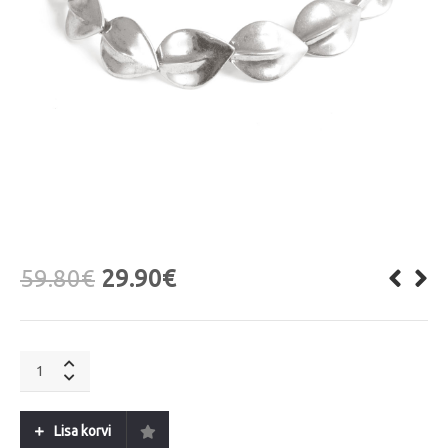
59.80
€
29.90
€
A&C
Oslo
Sculptured
Leaves
Lisa korvi
S