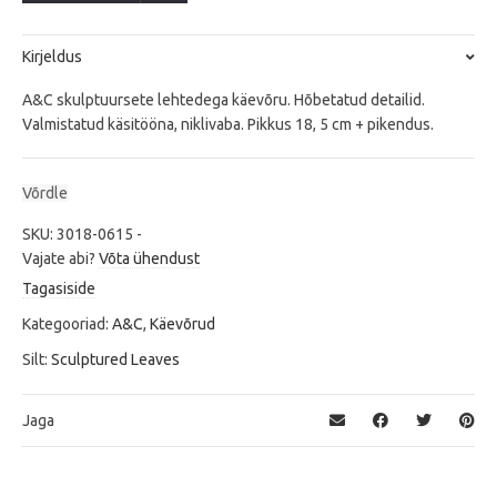
quantity
Kirjeldus
A&C skulptuursete lehtedega käevõru. Hõbetatud detailid.
Valmistatud käsitööna, niklivaba. Pikkus 18, 5 cm + pikendus.
Võrdle
SKU:
3018-0615
-
Vajate abi?
Võta ühendust
Tagasiside
Kategooriad:
A&C
,
Käevõrud
Silt:
Sculptured Leaves
Jaga