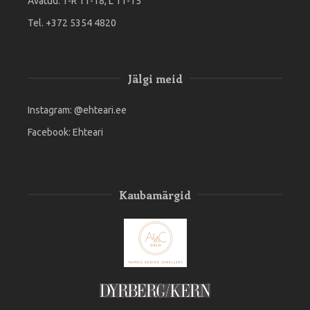
Avatud: T-R 11-18, L 11-15
Tel. +372 5354 4820
Jälgi meid
Instagram:
@ehteari.ee
Facebook:
Ehteari
Kaubamärgid