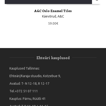
A&C Oslo Enamel Tiles
Käevõrud
,
A&C
59.00
€
Ehteäri kauplused
Kauplused Tallinnas:
Ehteäri/Karaja stuudio, Kotzebue 9,
Avatud: T- N 12-18, R 12-17
Tel.+372 51 07 111
Kauplus: Pärnu, Rüütli 41