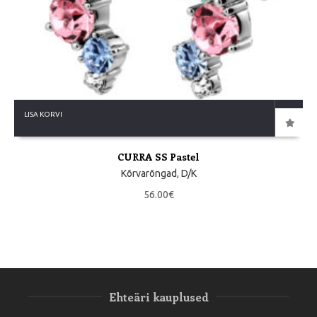
LISA KORVI
CURRA SS Pastel
Kõrvarõngad
,
D/K
56.00
€
Ehteäri kauplused