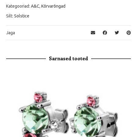
Kategooriad:
A&C
,
Kõrvarõngad
Silt:
Solstice
Jaga
Sarnased tooted