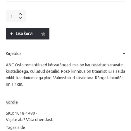
A&C
Oslo
Solstice
G
Lisa korvi
quantity
Kirjeldus
A&C Oslo romantilised kõrvarõngad, mis on kaunistatud säravate
kristallidega. Kullatud detailid. Post- kinnitus on titaanist. Ei sisalda
niklit, kaadmiumi ega pliid. Valmistatud käsitööna. Rõnga läbimõõt
on 1,1cm.
Võrdle
SKU:
1018-1490
-
Vajate abi?
Võta ühendust
Tagasiside