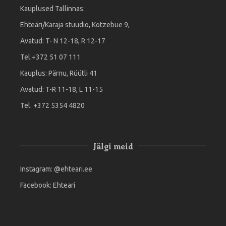
Kauplused Tallinnas:
Ehteäri/Karaja stuudio, Kotzebue 9,
Avatud: T- N 12-18, R 12-17
Tel.+372 51 07 111
Kauplus: Pärnu, Rüütli 41
Avatud: T-R 11-18, L 11-15
Tel. +372 5354 4820
Jälgi meid
Instagram:
@ehteari.ee
Facebook:
Ehteari