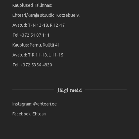
Kauplused Tallinnas:
Ehteäri/Karaja stuudio, Kotzebue 9,
Avatud: T- N 12-18, R 12-17
Tel.+372 51 07 111
Kauplus: Pärnu, Rüütli 41
Avatud: T-R 11-18, L 11-15
Tel. +372 5354 4820
Jälgi meid
Instagram:
@ehteari.ee
Facebook:
Ehteari