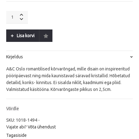
A&C
Oslo
Solstice
S
Lisa korvi
quantity
Kirjeldus
A&C Oslo romantilised kõrvarõngad, mille disain on inspireeritud
pööripäevast ning mida kaunistavad säravad kristallid. Hõbetatud
detailid, konks- kinnitus. Ei sisalda niklit, kaadmiumi ega pliid.
Valmistatud käsitööna. Kõrvarõngaste pikkus on 2,5cm.
Võrdle
SKU:
1018-1494
-
Vajate abi?
Võta ühendust
Tagasiside