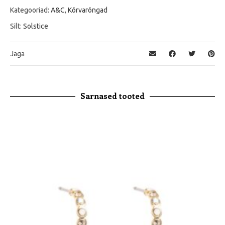
Kategooriad:
A&C
,
Kõrvarõngad
Silt:
Solstice
Jaga
Sarnased tooted