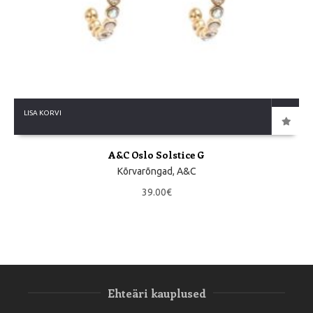
LISA KORVI
A&C Oslo Solstice G
Kõrvarõngad
,
A&C
39.00
€
Ehteäri kauplused