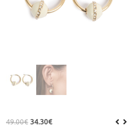
49.00
€
34.30
€