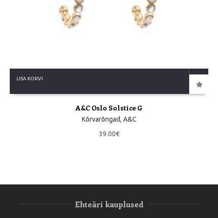
LISA KORVI
A&C Oslo Solstice G
Kõrvarõngad
,
A&C
39.00
€
Ehteäri kauplused