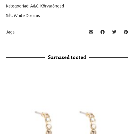
Kategooriad:
A&C
,
Kõrvarõngad
Silt:
White Dreams
Jaga
Sarnased tooted