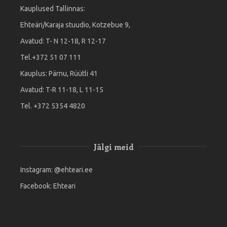
Kauplused Tallinnas:
Ehteäri/Karaja stuudio, Kotzebue 9,
Avatud: T- N 12-18, R 12-17
Tel.+372 51 07 111
Kauplus: Pärnu, Rüütli 41
Avatud: T-R 11-18, L 11-15
Tel. +372 5354 4820
Jälgi meid
Instagram:
@ehteari.ee
Facebook:
Ehteari