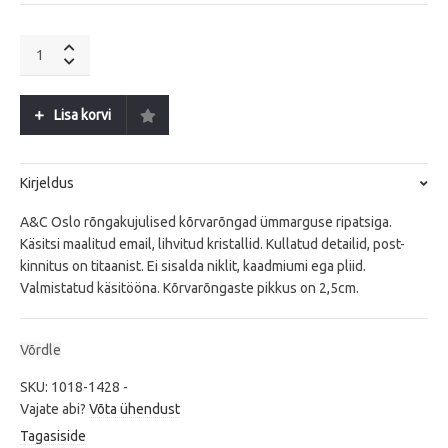
A&C
Oslo
White
Dreams
Lisa korvi
quantity
Kirjeldus
A&C Oslo rõngakujulised kõrvarõngad ümmarguse ripatsiga.
Käsitsi maalitud email, lihvitud kristallid. Kullatud detailid, post-
kinnitus on titaanist. Ei sisalda niklit, kaadmiumi ega pliid.
Valmistatud käsitööna. Kõrvarõngaste pikkus on 2,5cm.
Võrdle
SKU:
1018-1428
-
Vajate abi?
Võta ühendust
Tagasiside