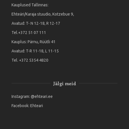
Kauplused Tallinnas:
Ehteäri/Karaja stuudio, Kotzebue 9,
Avatud: T- N 12-18, R 12-17
Tel.+372 51 07 111
Kauplus: Pärnu, Rüütli 41
Avatud: T-R 11-18, L 11-15
Tel. +372 5354 4820
Jälgi meid
Instagram:
@ehteari.ee
Facebook:
Ehteari