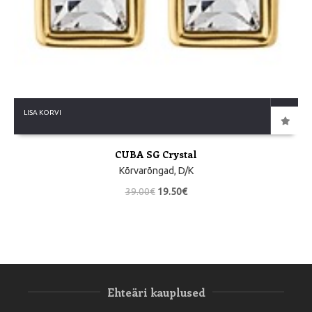
LISA KORVI
CUBA SG Crystal
Kõrvarõngad
,
D/K
39.00
€
19.50
€
Ehteäri kauplused