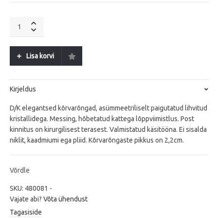
CURRA
SS
Pastel
quantity
Lisa korvi
Kirjeldus
D/K elegantsed kõrvarõngad, asümmeetriliselt paigutatud lihvitud
kristallidega. Messing, hõbetatud kattega lõppviimistlus. Post
kinnitus on kirurgilisest terasest. Valmistatud käsitööna. Ei sisalda
niklit, kaadmiumi ega pliid. Kõrvarõngaste pikkus on 2,2cm.
Võrdle
SKU:
480081
-
Vajate abi?
Võta ühendust
Tagasiside