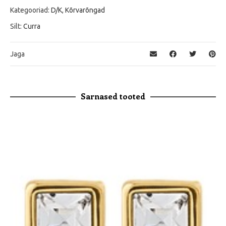
Kategooriad:
D/K
,
Kõrvarõngad
Silt:
Curra
Jaga
Sarnased tooted