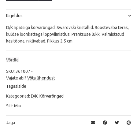
Kirjeldus
D/K ripatsiga kõrvarõngad. Swarovski kristallid. Roostevaba teras,
kuldse ioonkattega lõppviimistlus. Prantsuse lukk. Valmistatud
käsitööna, niklivabad. Pikkus 2,5 cm
Võrdle
SKU:
361007
-
Vajate abi?
Võta ühendust
Tagasiside
Kategooriad:
D/K
,
Kõrvarõngad
Silt:
Mia
Jaga