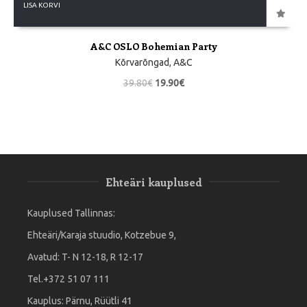
LISA KORVI
A&C OSLO Bohemian Party
Kõrvarõngad
,
A&C
39.80
€
19.90
€
Ehteäri kauplused
Kauplused Tallinnas:
Ehteäri/Karaja stuudio, Kotzebue 9,
Avatud: T- N 12-18, R 12-17
Tel.+372 51 07 111
Kauplus: Pärnu, Rüütli 41