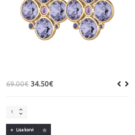
69.00
€
34.50
€
MIA
SG
Lavender
quantity
Lisa korvi