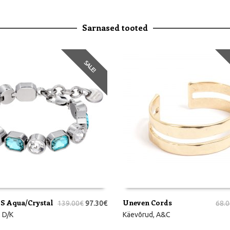
Sarnased tooted
SALE!
S Aqua/Crystal
Uneven Cords
139.00
€
97.30
€
68.0
RVI
LISA KORVI
,
D/K
Käevõrud
,
A&C