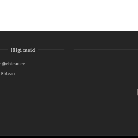
Jälgi meid
:
@ehteari.ee
:
Ehteari