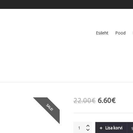
Esileht
Pood
22.00
€
6.60
€
SALE!
Summer
Lisa korvi
Fun