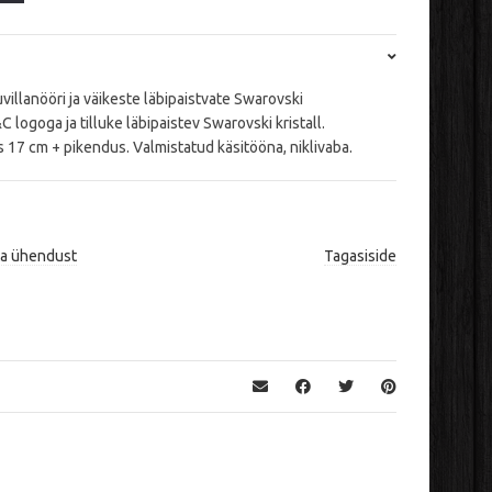
illanööri ja väikeste läbipaistvate Swarovski
C logoga ja tilluke läbipaistev Swarovski kristall.
s 17 cm + pikendus. Valmistatud käsitööna, niklivaba.
ta ühendust
Tagasiside