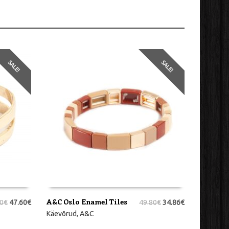
SALE!
SALE!
A&C Oslo Enamel Tiles
0
€
47.60
€
49.80
€
34.86
€
LISA KORVI
Käevõrud
,
A&C