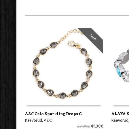
SALE!
A&C Oslo Sparkling Drops G
ALAYA S
LISA KORVI
LISA KO
Käevõrud
,
A&C
Käevõrud
59.00
€
41.30
€