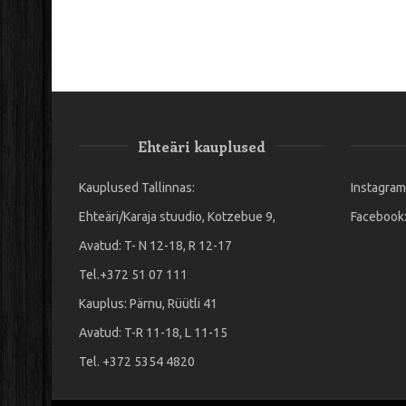
Ehteäri kauplused
Kauplused Tallinnas:
Instagram
Ehteäri/Karaja stuudio, Kotzebue 9,
Facebook
Avatud: T- N 12-18, R 12-17
Tel.+372 51 07 111
Kauplus: Pärnu, Rüütli 41
Avatud: T-R 11-18, L 11-15
Tel. +372 5354 4820