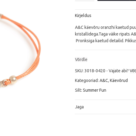
quantity
Kirjeldus
A&C käevõru oranzhi kaetud puuv
kristallidega.Taga väike ripats A&
Pronksiga kaetud detailid. Pikku
Võrdle
SKU:
3018-0420
-
Vajate abi?
Võ
Kategooriad:
A&C
,
Käevõrud
Silt:
Summer Fun
Jaga