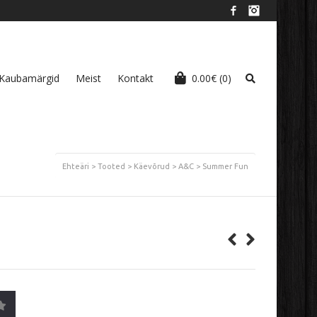
Facebook
Instagram
Kaubamärgid
Meist
Kontakt
0.00
€
(0)
Ehteäri
>
Tooted
>
Käevõrud
>
A&C
>
Summer Fun