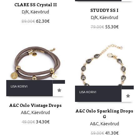
CLARE SS Crystal II
STUDDY SS I
D/K
,
Käevõrud
D/K
,
Käevõrud
89.00
€
62.30
€
79.00
€
55.30
€
LISA KORVI
LISA KORVI
A&C Oslo Vintage Drops
A&C Oslo Sparkling Drops
A&C
,
Käevõrud
G
49.00
€
34.30
€
A&C
,
Käevõrud
59.00
€
41.30
€