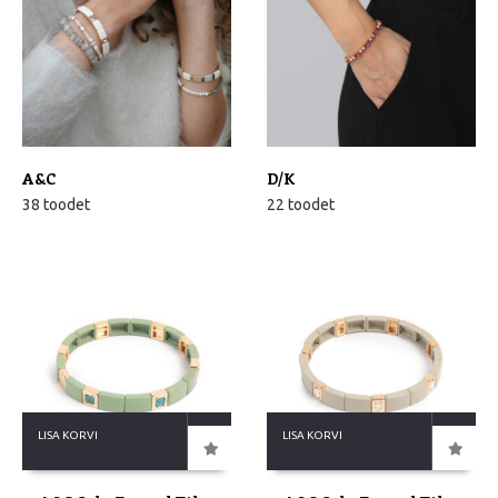
A&C
D/K
38 toodet
22 toodet
LISA KORVI
LISA KORVI