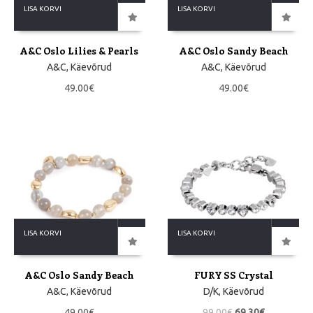
LISA KORVI
LISA KORVI
A&C Oslo Lilies & Pearls
A&C Oslo Sandy Beach
A&C
,
Käevõrud
A&C
,
Käevõrud
49.00
€
49.00
€
LISA KORVI
LISA KORVI
A&C Oslo Sandy Beach
FURY SS Crystal
A&C
,
Käevõrud
D/K
,
Käevõrud
49.00
€
99.00
€
69.30
€