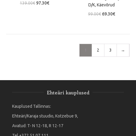
139.00
€
97.30
€
D/K
,
Käevõrud
99.00
€
69.30
€
1
2
3
→
Ehteäri kauplused
Kauplused Tallinnas:
Ehteäri/Karaja stuudio, Kotzebue 9,
Avatud: T- N 12-18, R 12-17
Tel.+372 51 07 111