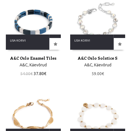
LISA KORVI
LISA KORVI
A&C Oslo Enamel Tiles
A&C Oslo Solstice S
A&C
,
Käevõrud
A&C
,
Käevõrud
54.00
€
37.80
€
59.00
€