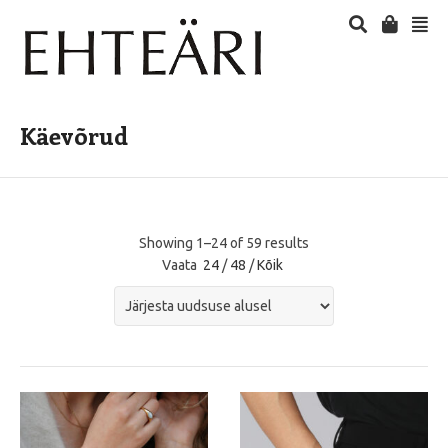
Käevõrud
Showing 1–24 of 59 results
Vaata
24
/
48
/
Kõik