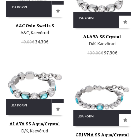
LISA KORVI
LISA KORVI
A&C Oslo Swells S
A&C
,
Käevõrud
ALAYA SS Crystal
49.00
€
34.30
€
D/K
,
Käevõrud
139.00
€
97.30
€
LISA KORVI
LISA KORVI
ALAYA SS Aqua/Crystal
D/K
,
Käevõrud
GRIVNA SS Aqua/Crystal