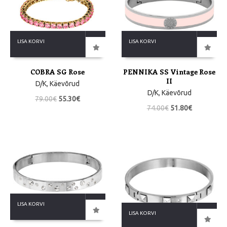
LISA KORVI
LISA KORVI
COBRA SG Rose
PENNIKA SS Vintage Rose
II
D/K
,
Käevõrud
D/K
,
Käevõrud
79.00
€
55.30
€
74.00
€
51.80
€
LISA KORVI
LISA KORVI