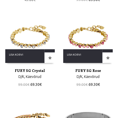
LISA KORVI
LISA KORVI
FURY SG Crystal
FURY SG Rose
D/K
,
Käevõrud
D/K
,
Käevõrud
99.00
€
69.30
€
99.00
€
69.30
€