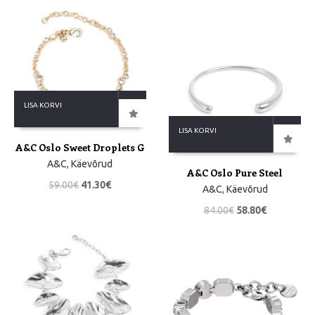
LISA KORVI
LISA KORVI
A&C Oslo Sweet Droplets G
A&C
,
Käevõrud
A&C Oslo Pure Steel
59.00
€
41.30
€
A&C
,
Käevõrud
84.00
€
58.80
€