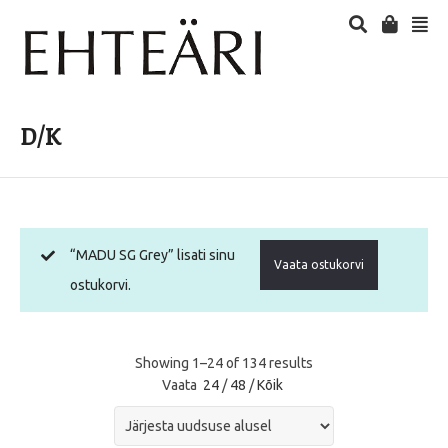
D/K
“MADU SG Grey” lisati sinu
Vaata ostukorvi
ostukorvi.
Showing 1–24 of 134 results
Vaata
24
/
48
/
Kõik