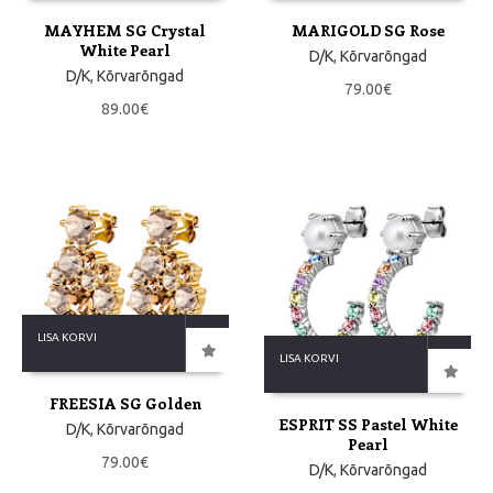
MAYHEM SG Crystal
MARIGOLD SG Rose
White Pearl
D/K
,
Kõrvarõngad
D/K
,
Kõrvarõngad
79.00
€
89.00
€
LISA KORVI
LISA KORVI
FREESIA SG Golden
ESPRIT SS Pastel White
D/K
,
Kõrvarõngad
Pearl
79.00
€
D/K
,
Kõrvarõngad