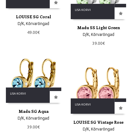
LISA KORVI
LOUISE SG Coral
D/K
,
Kõrvarõngad
Madu SS Light Green
49.00
€
D/K
,
Kõrvarõngad
39.00
€
LISA KORVI
LISA KORVI
Madu SG Aqua
D/K
,
Kõrvarõngad
LOUISE SG Vintage Rose
39.00
€
D/K
,
Kõrvarõngad