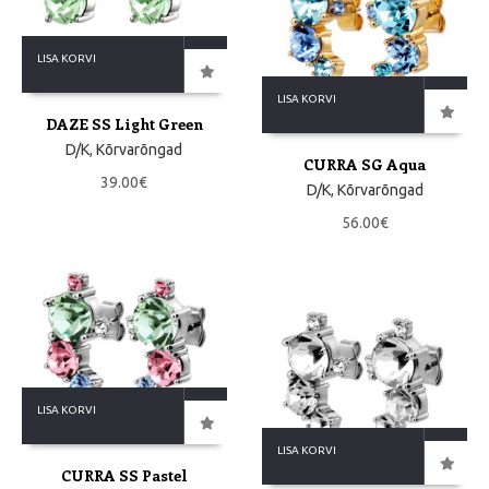
LISA KORVI
LISA KORVI
DAZE SS Light Green
D/K
,
Kõrvarõngad
CURRA SG Aqua
39.00
€
D/K
,
Kõrvarõngad
56.00
€
LISA KORVI
LISA KORVI
CURRA SS Pastel