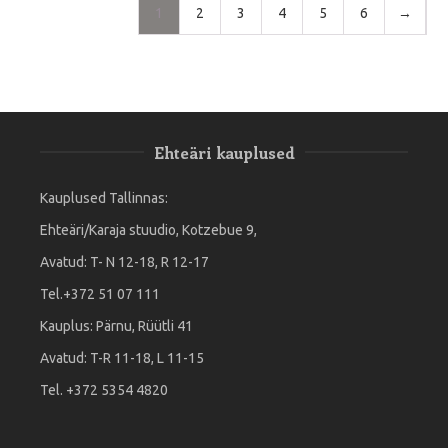
1
2
3
4
5
6
→
Ehteäri kauplused
Kauplused Tallinnas:
Ehteäri/Karaja stuudio, Kotzebue 9,
Avatud: T- N 12-18, R 12-17
Tel.+372 51 07 111
Kauplus: Pärnu, Rüütli 41
Avatud: T-R 11-18, L 11-15
Tel. +372 5354 4820