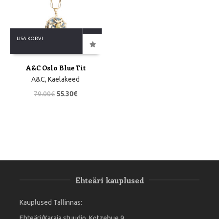
LISA KORVI
A&C Oslo Blue Tit
A&C
,
Kaelakeed
79.00
€
55.30
€
Ehteäri kauplused
Kauplused Tallinnas:
Ehteäri/Karaja stuudio, Kotzebue 9,