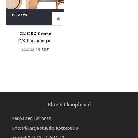
LISA KORVI
CLIC RG Creme
D/K
,
Kõrvarõngad
39.00
€
19.50
€
Ehteäri kauplused
Kauplused Tallinnas:
Ehteäri/Karaja stuudio, Kotzebue 9,
Avatud: T- N 12-18, R 12-17