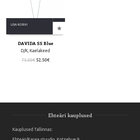
LISA KORVI
DAVIDA SS Blue
D/K
,
Kaelakeed
75.00
€
52.50
€
Ehteäri kauplused
Kauplused Tallinnas:
Ehteäri/Karaja stuudio, Kotzebue 9,