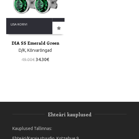
LISA KORVI
DIA SS Emerald Green
D/K
,
Kõrvarõngad
49.00
€
34.30
€
Ehteäri kauplused
Kauplused Tallinnas:
Ehteäri/Karaja stuudio, Kotzebue 9,