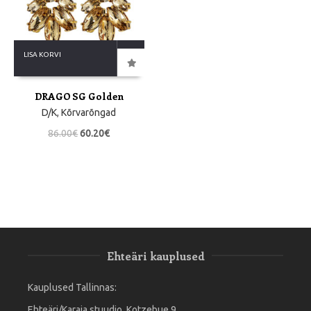
LISA KORVI
DRAGO SG Golden
D/K
,
Kõrvarõngad
86.00
€
60.20
€
Ehteäri kauplused
Kauplused Tallinnas:
Ehteäri/Karaja stuudio, Kotzebue 9,