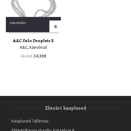
LISA KORVI
A&C Oslo Droplets S
A&C
,
Käevõrud
49.00
€
34.30
€
Ehteäri kauplused
Kauplused Tallinnas:
Ehteäri/Karaja stuudio, Kotzebue 9,