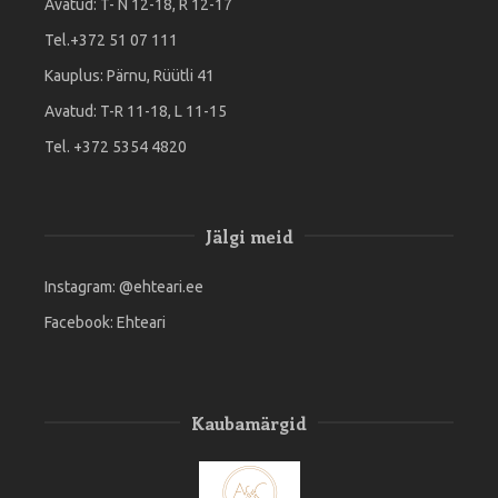
Avatud: T- N 12-18, R 12-17
Tel.+372 51 07 111
Kauplus: Pärnu, Rüütli 41
Avatud: T-R 11-18, L 11-15
Tel. +372 5354 4820
Jälgi meid
Instagram:
@ehteari.ee
Facebook:
Ehteari
Kaubamärgid