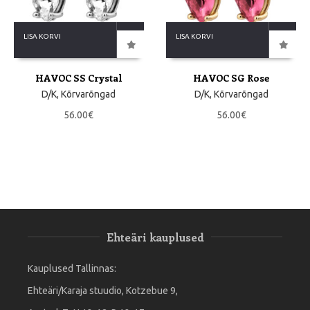
LISA KORVI
LISA KORVI
HAVOC SS Crystal
HAVOC SG Rose
D/K
,
Kõrvarõngad
D/K
,
Kõrvarõngad
56.00
€
56.00
€
Ehteäri kauplused
Kauplused Tallinnas:
Ehteäri/Karaja stuudio, Kotzebue 9,