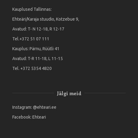
Kauplused Tallinnas:
Ehteäri/Karaja stuudio, Kotzebue 9,
Avatud: T- N 12-18, R 12-17
Tel.+372 51 07 111
Kauplus: Pärnu, Rüütli 41
Avatud: T-R 11-18, L 11-15
Tel. +372 5354 4820
Jälgi meid
Instagram:
@ehteari.ee
Facebook:
Ehteari