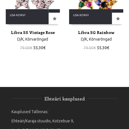
LISA KORVI
LISA KORVI
Libra SS Vintage Rose
Libra SG Rainbow
D/K
,
Kõrvarõngad
D/K
,
Kõrvarõngad
79.00
€
55.30
€
79.00
€
55.30
€
Ehteäri kauplused
Kauplused Tallinnas:
Ehteäri/Karaja stuudio, Kotzebue 9,