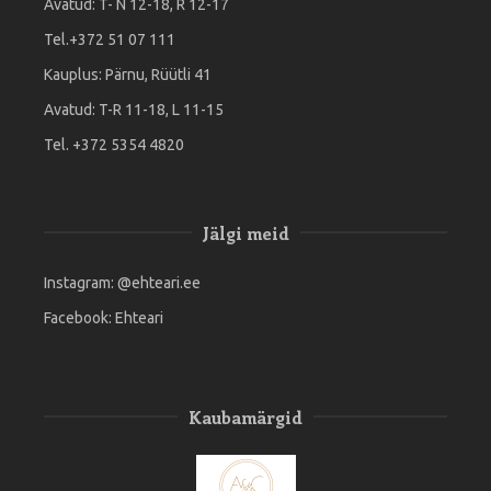
Avatud: T- N 12-18, R 12-17
Tel.+372 51 07 111
Kauplus: Pärnu, Rüütli 41
Avatud: T-R 11-18, L 11-15
Tel. +372 5354 4820
Jälgi meid
Instagram:
@ehteari.ee
Facebook:
Ehteari
Kaubamärgid