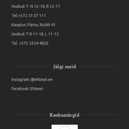
Avatud: T- N 12-18, R 12-17
Tel.+372 51 07 111
Kauplus: Pärnu, Rüütli 41
Avatud: T-R 11-18, L 11-15
Tel. +372 5354 4820
Jälgi meid
Instagram:
@ehteari.ee
Facebook:
Ehteari
Kaubamärgid