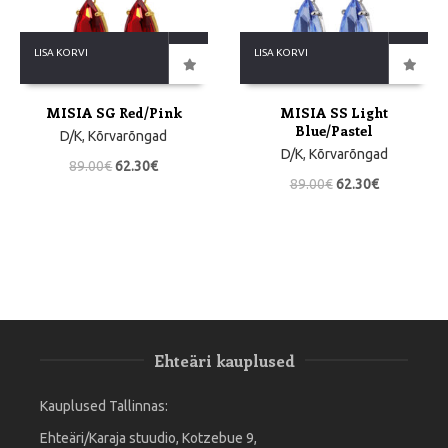
LISA KORVI
LISA KORVI
MISIA SG Red/Pink
MISIA SS Light
Blue/Pastel
D/K
,
Kõrvarõngad
D/K
,
Kõrvarõngad
89.00
€
62.30
€
89.00
€
62.30
€
Ehteäri kauplused
Kauplused Tallinnas:
Ehteäri/Karaja stuudio, Kotzebue 9,