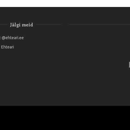
Jälgi meid
:
@ehteari.ee
:
Ehteari