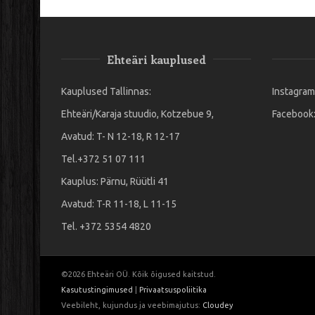
Ehteäri kauplused
Kauplused Tallinnas:
Instagram
Ehteäri/Karaja stuudio, Kotzebue 9,
Facebook
Avatud: T- N 12-18, R 12-17
Tel.+372 51 07 111
Kauplus: Pärnu, Rüütli 41
Avatud: T-R 11-18, L 11-15
Tel. +372 5354 4820
©2026 Ehteäri OÜ. Kõik õigused kaitstud.
Kasutustingimused
|
Privaatsuspoliitika
Veebileht, kujundus ja veebimajutus:
Cloudey