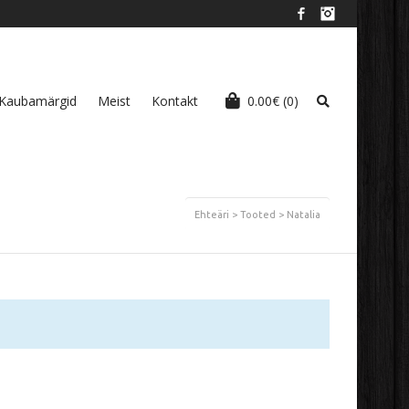
Facebook
Instagram
Kaubamärgid
Meist
Kontakt
0.00
€
(0)
Ehteäri
>
Tooted
>
Natalia