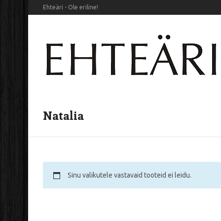
Ehteäri - Ole eriline!
Natalia
Sinu valikutele vastavaid tooteid ei leidu.