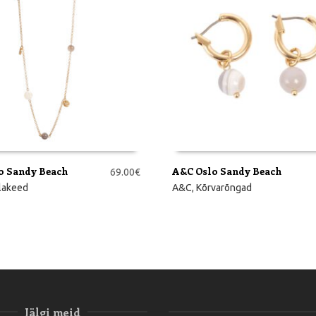
o Sandy Beach
A&C Oslo Sandy Beach
69.00
€
RVI
LISA KORVI
lakeed
A&C
,
Kõrvarõngad
Jälgi meid