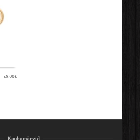
29.00
€
Kaubamärgid