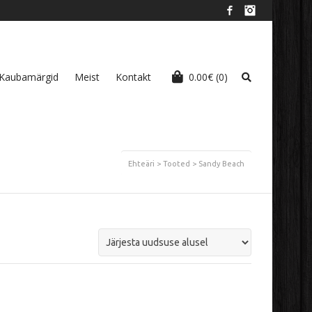
Facebook
Instagram
Kaubamärgid
Meist
Kontakt
0.00
€
(0)
Ehteäri
>
Tooted
>
Sandy Beach