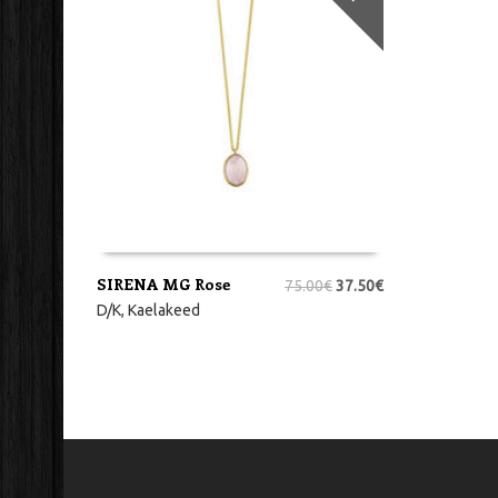
SIRENA MG Rose
75.00
€
37.50
€
LISA KORVI
D/K
,
Kaelakeed