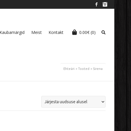
Facebook
Instagram
Kaubamärgid
Meist
Kontakt
0.00
€
(0)
Ehteäri
>
Tooted
>
Sirena