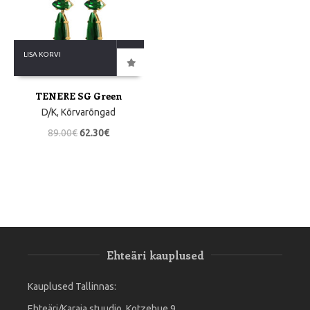
LISA KORVI
TENERE SG Green
D/K
,
Kõrvarõngad
89.00
€
62.30
€
Ehteäri kauplused
Kauplused Tallinnas:
Ehteäri/Karaja stuudio, Kotzebue 9,