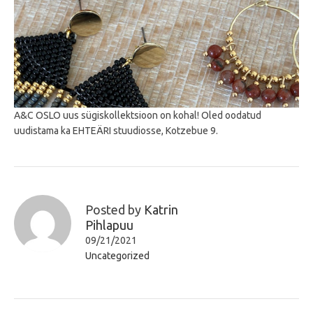
A&C OSLO uus sügiskollektsioon on kohal! Oled oodatud
uudistama ka EHTEÄRI stuudiosse, Kotzebue 9.
Posted by
Katrin
Pihlapuu
09/21/2021
Uncategorized