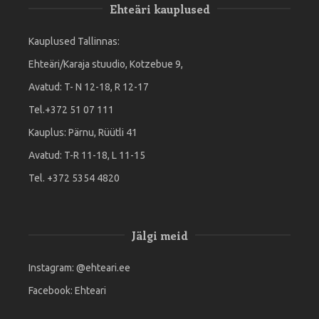
Ehteäri kauplused
Kauplused Tallinnas:
Ehteäri/Karaja stuudio, Kotzebue 9,
Avatud: T- N 12-18, R 12-17
Tel.+372 51 07 111
Kauplus: Pärnu, Rüütli 41
Avatud: T-R 11-18, L 11-15
Tel. +372 5354 4820
Jälgi meid
Instagram:
@ehteari.ee
Facebook:
Ehteari