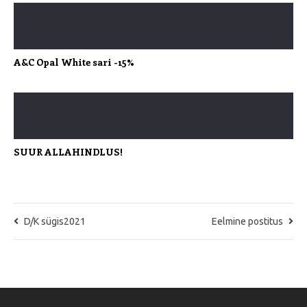
A&C Opal White sari -15%
SUUR ALLAHINDLUS!
D/K sügis2021
Eelmine postitus