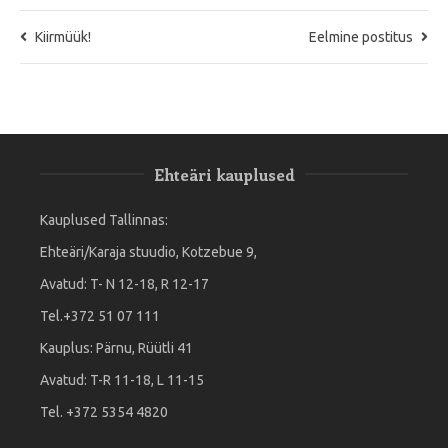
Kiirmüük!
Eelmine postitus
Ehteäri kauplused
Kauplused Tallinnas:
Ehteäri/Karaja stuudio, Kotzebue 9,
Avatud: T- N 12-18, R 12-17
Tel.+372 51 07 111
Kauplus: Pärnu, Rüütli 41
Avatud: T-R 11-18, L 11-15
Tel. +372 5354 4820