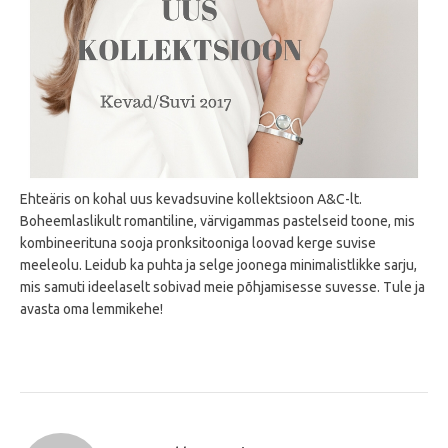
Ehteäris on kohal uus kevadsuvine kollektsioon A&C-lt.
Boheemlaslikult romantiline, värvigammas pastelseid toone, mis
kombineerituna sooja pronksitooniga loovad kerge suvise
meeleolu. Leidub ka puhta ja selge joonega minimalistlikke sarju,
mis samuti ideelaselt sobivad meie põhjamisesse suvesse. Tule ja
avasta oma lemmikehe!