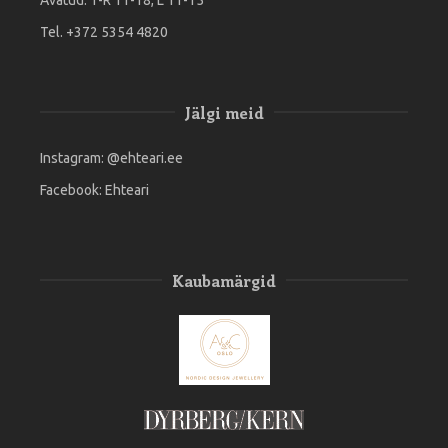
Avatud: T-R 11-18, L 11-15
Tel. +372 5354 4820
Jälgi meid
Instagram:
@ehteari.ee
Facebook:
Ehteari
Kaubamärgid