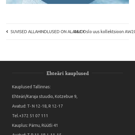
SUVISED ALLAHINDLUSED ON ALANUD!
A&C Oslo uus kollektsioon AW2
Ehteäri kauplused
Kauplused Tallinnas:
Ehteäri/Karaja stuudio, Kotzebue 9,
Avatud: T- N 12-18, R 12-17
Tel.+372 51 07 111
Kauplus: Pärnu, Rüütli 41