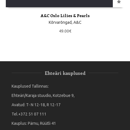
A&C Oslo Lilies & Pearls
Kõrvarõngad
,
A&C
49.00
€
Ehteäri kauplused
Kauplused Tallinnas:
Ehteäri/Karaja stuudio, Kotzebue 9,
Avatud: T- N 12-18, R 12-17
Tel.+372 51 07 111
Kauplus: Pärnu, Rüütli 41