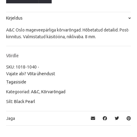
quantity
Kirjeldus
A&C Oslo mageveepärliga kõrvarõngad. Hõbetatud detailid. Post-
kinnitus. Valmistatud käsitööna, niklivaba. 8 mm.
Võrdle
SKU:
1018-1040
-
Vajate abi?
Võta ühendust
Tagasiside
Kategooriad:
A&C
,
Kõrvarõngad
Silt:
Black Pearl
Jaga