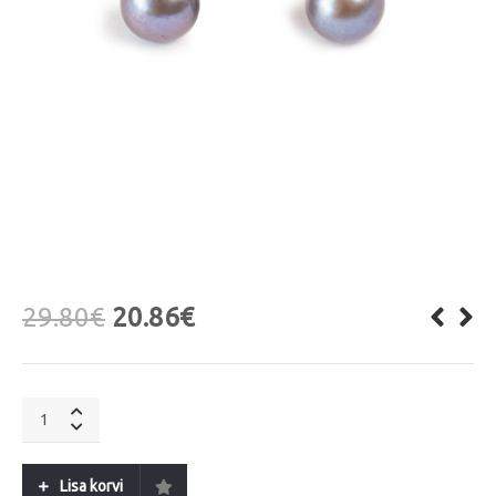
29.80
€
20.86
€
A&C
OSLO
Black
Pearl
Lisa korvi