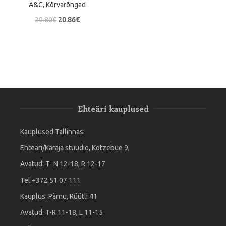
A&C
,
Kõrvarõngad
29.80
€
20.86
€
Ehteäri kauplused
Kauplused Tallinnas:
Ehteäri/Karaja stuudio, Kotzebue 9,
Avatud: T- N 12-18, R 12-17
Tel.+372 51 07 111
Kauplus: Pärnu, Rüütli 41
Avatud: T-R 11-18, L 11-15