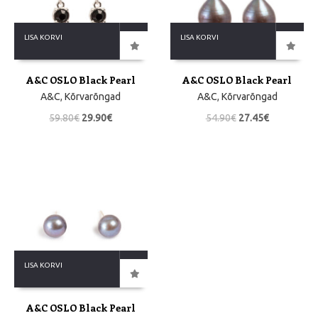
LISA KORVI
LISA KORVI
A&C OSLO Black Pearl
A&C OSLO Black Pearl
A&C
,
Kõrvarõngad
A&C
,
Kõrvarõngad
59.80
€
29.90
€
54.90
€
27.45
€
LISA KORVI
A&C OSLO Black Pearl