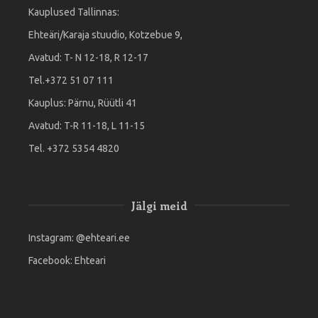
Kauplused Tallinnas:
Ehteäri/Karaja stuudio, Kotzebue 9,
Avatud: T- N 12-18, R 12-17
Tel.+372 51 07 111
Kauplus: Pärnu, Rüütli 41
Avatud: T-R 11-18, L 11-15
Tel. +372 5354 4820
Jälgi meid
Instagram:
@ehteari.ee
Facebook:
Ehteari