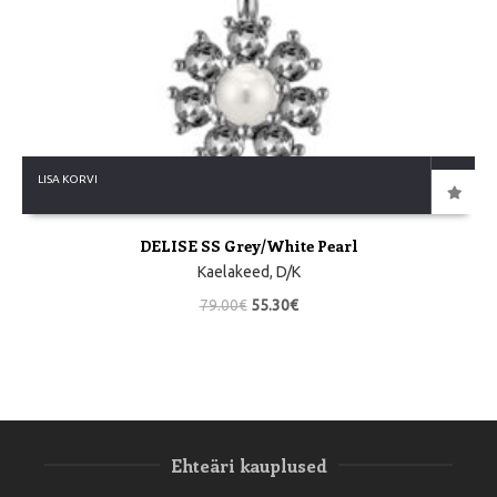
LISA KORVI
DELISE SS Grey/White Pearl
Kaelakeed
,
D/K
79.00
€
55.30
€
Ehteäri kauplused