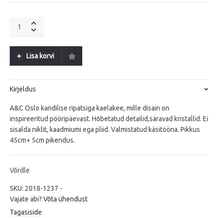
A&C
Oslo
Solstice
S
Lisa korvi
quantity
Kirjeldus
A&C Oslo kandilise ripatsiga kaelakee, mille disain on
inspireeritud pööripäevast. Hõbetatud detailid,säravad kristallid. Ei
sisalda niklit, kaadmiumi ega pliid. Valmistatud käsitööna. Pikkus
45cm+ 5cm pikendus.
Võrdle
SKU:
2018-1237
-
Vajate abi?
Võta ühendust
Tagasiside