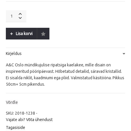
A&C
Oslo
Solstice
S
Lisa korvi
quantity
Kirjeldus
A&C Oslo mündikujulise ripatsiga kaelakee, mille disain on
inspireeritud pööripäevast. Hõbetatud detailid, säravad kristallid.
Ei sisalda niklit, kaadmiumi ega pliid. Valmistatud käsitööna. Pikkus
50cm+ 5cm pikendus.
Võrdle
SKU:
2018-1238
-
Vajate abi?
Võta ühendust
Tagasiside