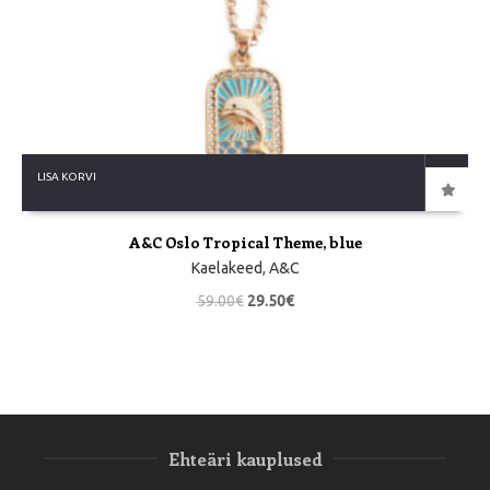
LISA KORVI
A&C Oslo Tropical Theme, blue
Kaelakeed
,
A&C
59.00
€
29.50
€
Ehteäri kauplused