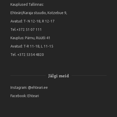
Kauplused Tallinnas:
Ehteäri/Karaja stuudio, Kotzebue 9,
Avatud: T- N 12-18, R 12-17
Tel.+372 51 07 111
Kauplus: Pärnu, Rüütli 41
Avatud: T-R 11-18, L 11-15
Tel. +372 5354 4820
Jälgi meid
Instagram:
@ehteari.ee
Facebook:
Ehteari