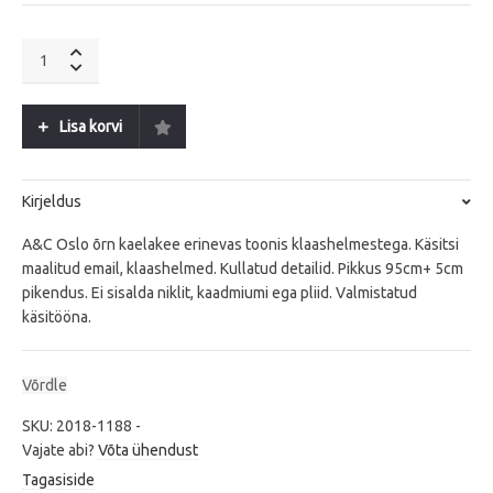
A&C
Oslo
White
Dreams
Lisa korvi
quantity
Kirjeldus
A&C Oslo õrn kaelakee erinevas toonis klaashelmestega. Käsitsi
maalitud email, klaashelmed. Kullatud detailid. Pikkus 95cm+ 5cm
pikendus. Ei sisalda niklit, kaadmiumi ega pliid. Valmistatud
käsitööna.
Võrdle
SKU:
2018-1188
-
Vajate abi?
Võta ühendust
Tagasiside