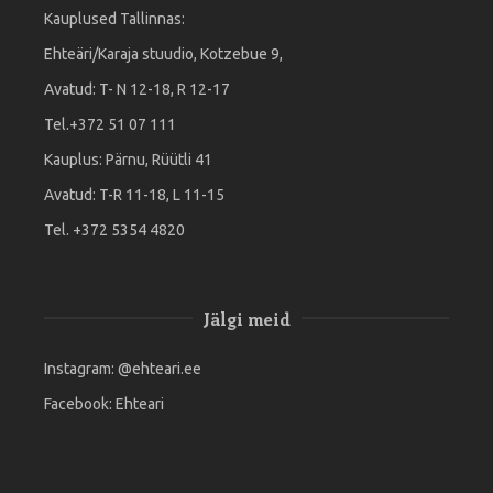
Kauplused Tallinnas:
Ehteäri/Karaja stuudio, Kotzebue 9,
Avatud: T- N 12-18, R 12-17
Tel.+372 51 07 111
Kauplus: Pärnu, Rüütli 41
Avatud: T-R 11-18, L 11-15
Tel. +372 5354 4820
Jälgi meid
Instagram:
@ehteari.ee
Facebook:
Ehteari