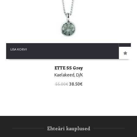
LISA KORVI
ETTE SS Grey
Kaelakeed
,
D/K
55.00
€
38.50
€
Ehteäri kauplused