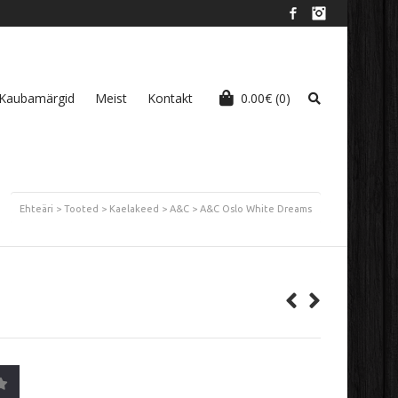
Facebook
Instagram
Kaubamärgid
Meist
Kontakt
0.00
€
(0)
Ehteäri
>
Tooted
>
Kaelakeed
>
A&C
>
A&C Oslo White Dreams