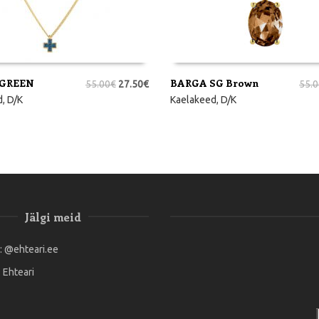
/GREEN
BARGA SG Brown
55.00
€
27.50
€
55.0
RVI
LISA KORVI
d
,
D/K
Kaelakeed
,
D/K
Jälgi meid
:
@ehteari.ee
:
Ehteari