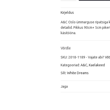
White
Dreams
Kirjeldus
quantity
A&C Oslo ümmarguse ripatsiga kael
detailid. Pikkus 90cm+ 5cm pikend
käsitööna.
Võrdle
SKU:
2018-1189
-
Vajate abi?
Võ
Kategooriad:
A&C
,
Kaelakeed
Silt:
White Dreams
Jaga