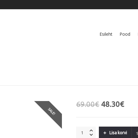
Esileht
Pood
69.00
€
48.30
€
SALE!
A&C
Lisa korvi
Oslo