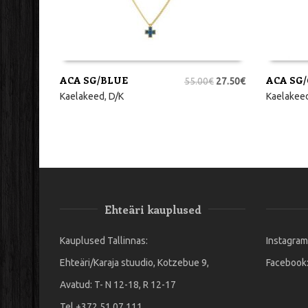
ACA SG/BLUE
ACA SG
55.00
€
27.50
€
LISA KORVI
LISA KO
Kaelakeed
,
D/K
Kaelakee
Ehteäri kauplused
Kauplused Tallinnas:
Instagram
Ehteäri/Karaja stuudio, Kotzebue 9,
Facebook
Avatud: T- N 12-18, R 12-17
Tel.+372 51 07 111