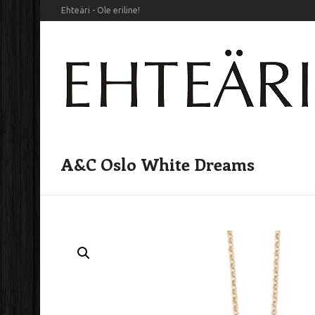
Ehteäri - Ole eriline!
A&C Oslo White Dreams