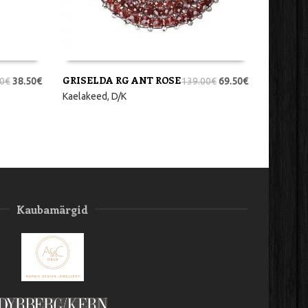
GRISELDA RG ANT ROSE
0
€
38.50
€
139.00
€
69.50
€
LISA KORVI
Kaelakeed
,
D/K
Kaubamärgid