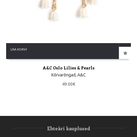
LISA KORVI
A&C Oslo Lilies & Pearls
Kõrvarõngad
,
A&C
49.00
€
Ehteäri kauplused