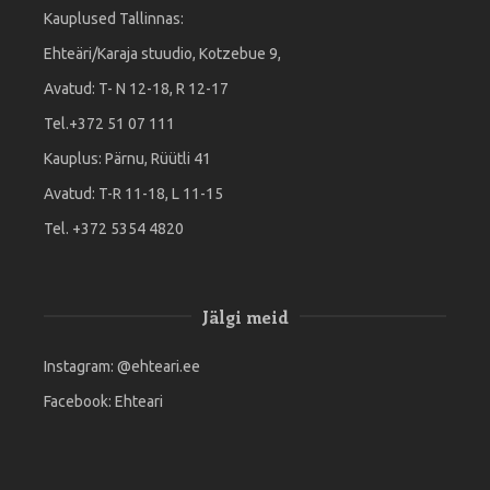
Kauplused Tallinnas:
Ehteäri/Karaja stuudio, Kotzebue 9,
Avatud: T- N 12-18, R 12-17
Tel.+372 51 07 111
Kauplus: Pärnu, Rüütli 41
Avatud: T-R 11-18, L 11-15
Tel. +372 5354 4820
Jälgi meid
Instagram:
@ehteari.ee
Facebook:
Ehteari