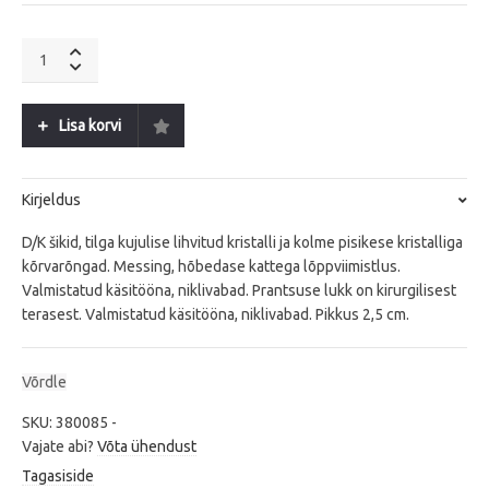
BERLE
SS
Crystal
quantity
Lisa korvi
Kirjeldus
D/K šikid, tilga kujulise lihvitud kristalli ja kolme pisikese kristalliga
kõrvarõngad. Messing, hõbedase kattega lõppviimistlus.
Valmistatud käsitööna, niklivabad. Prantsuse lukk on kirurgilisest
terasest. Valmistatud käsitööna, niklivabad. Pikkus 2,5 cm.
Võrdle
SKU:
380085
-
Vajate abi?
Võta ühendust
Tagasiside