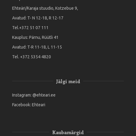
Ehteäri/Karaja stuudio, Kotzebue 9,
Avatud: T- N 12-18, R 12-17
Tel.+372 51 07 111
Kauplus: Pärnu, Rüütli 41
Avatud: T-R 11-18, L 11-15
Tel. +372 5354 4820
Jälgi meid
Instagram:
@ehteari.ee
Facebook:
Ehteari
Kaubamärgid