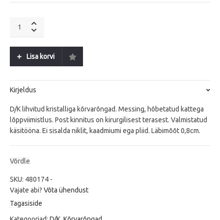
DAZE
SS
Light
Green
Lisa korvi
quantity
Kirjeldus
D/K lihvitud kristalliga kõrvarõngad. Messing, hõbetatud kattega
lõppviimistlus. Post kinnitus on kirurgilisest terasest. Valmistatud
käsitööna. Ei sisalda niklit, kaadmiumi ega pliid. Läbimõõt 0,8cm.
Võrdle
SKU:
480174
-
Vajate abi?
Võta ühendust
Tagasiside
Kategooriad:
D/K
,
Kõrvarõngad