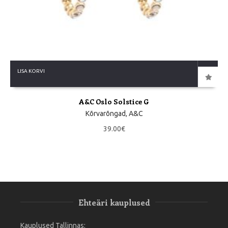
LISA KORVI
A&C Oslo Solstice G
Kõrvarõngad
,
A&C
39.00
€
Ehteäri kauplused
Kauplused Tallinnas: