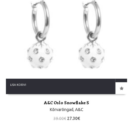
LISA KORVI
A&C Oslo Snowflake S
Kõrvarõngad
,
A&C
39.00
€
27.30
€