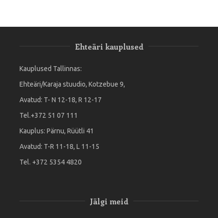
Ehteäri kauplused
Kauplused Tallinnas:
Ehteäri/Karaja stuudio, Kotzebue 9,
Avatud: T- N 12-18, R 12-17
Tel.+372 51 07 111
Kauplus: Pärnu, Rüütli 41
Avatud: T-R 11-18, L 11-15
Tel. +372 5354 4820
Jälgi meid