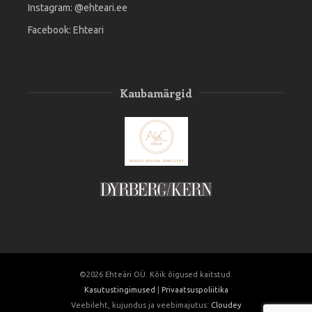
Instagram:
@ehteari.ee
Facebook:
Ehteari
Kaubamärgid
©2026 Ehteäri OÜ. Kõik õigused kaitstud.
Kasutustingimused
|
Privaatsuspoliitika
Veebileht, kujundus ja veebimajutus:
Cloudey