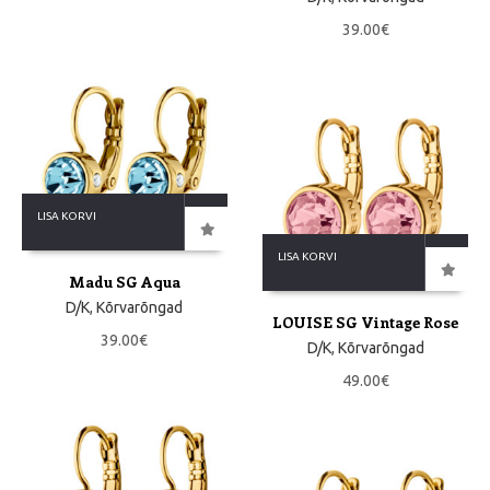
39.00
€
LISA KORVI
LISA KORVI
Madu SG Aqua
D/K
,
Kõrvarõngad
LOUISE SG Vintage Rose
39.00
€
D/K
,
Kõrvarõngad
49.00
€