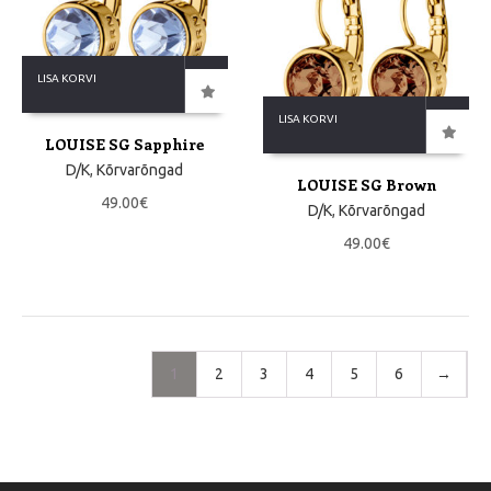
LISA KORVI
LISA KORVI
LOUISE SG Sapphire
D/K
,
Kõrvarõngad
LOUISE SG Brown
49.00
€
D/K
,
Kõrvarõngad
49.00
€
1
2
3
4
5
6
→