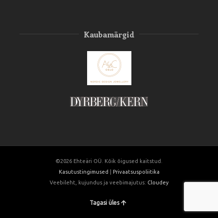
Kaubamärgid
©2026 Ehteäri OÜ. Kõik õigused kaitstud.
Kasutustingimused
|
Privaatsuspoliitika
Veebileht, kujundus ja veebimajutus:
Cloudey
Tagasi üles