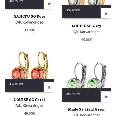
LISA KORVI
LISA KORVI
SANCTU SG Rose
D/K
,
Kõrvarõngad
LOUISE SG Grey
89.00
€
D/K
,
Kõrvarõngad
49.00
€
LISA KORVI
LISA KORVI
LOUISE SG Coral
D/K
,
Kõrvarõngad
Madu SS Light Green
49.00
€
D/K
,
Kõrvarõngad