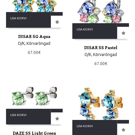
LISA KORVI
LISA KORVI
DISAR SG Aqua
D/K
,
Kõrvarõngad
DISAR SS Pastel
67.00
€
D/K
,
Kõrvarõngad
67.00
€
LISA KORVI
LISA KORVI
DAZE SS Light Green