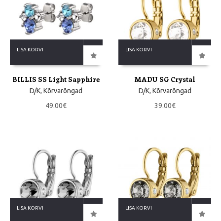
LISA KORVI
LISA KORVI
BILLIS SS Light Sapphire
MADU SG Crystal
D/K
,
Kõrvarõngad
D/K
,
Kõrvarõngad
49.00
€
39.00
€
LISA KORVI
LISA KORVI