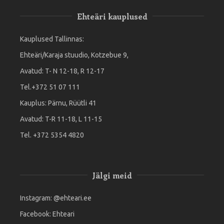
Ehteäri kauplused
Kauplused Tallinnas:
Ehteäri/Karaja stuudio, Kotzebue 9,
Avatud: T- N 12-18, R 12-17
Tel.+372 51 07 111
Kauplus: Pärnu, Rüütli 41
Avatud: T-R 11-18, L 11-15
Tel. +372 5354 4820
Jälgi meid
Instagram:
@ehteari.ee
Facebook:
Ehteari